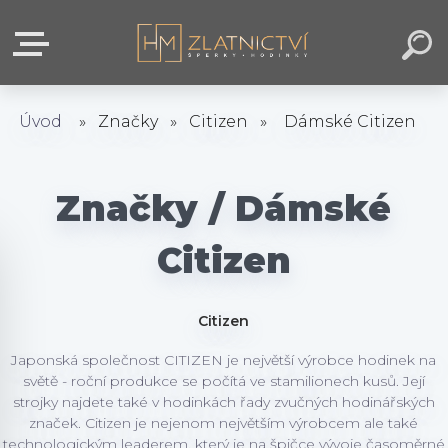
Úvod
»
Značky
»
Citizen
»
Dámské Citizen
Značky / Dámské
Citizen
Citizen
Japonská společnost CITIZEN je největší výrobce hodinek na
světě - roční produkce se počítá ve stamilionech kusů. Její
strojky najdete také v hodinkách řady zvučných hodinářských
značek. Citizen je nejenom největším výrobcem ale také
technologickým leaderem, který je na špičce vývoje časoměrné