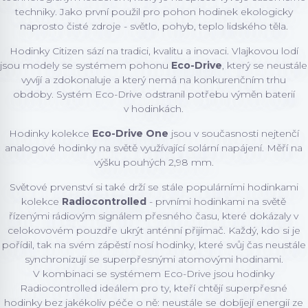
techniky. Jako první použil pro pohon hodinek ekologicky
naprosto čisté zdroje - světlo, pohyb, teplo lidského těla.
Hodinky Citizen sází na tradici, kvalitu a inovaci. Vlajkovou lodí
jsou modely se systémem pohonu
Eco-Drive
, který se neustále
vyvíjí a zdokonaluje a který nemá na konkurenčním trhu
obdoby. Systém Eco-Drive odstranil potřebu výměn baterií
v hodinkách.
Hodinky kolekce
Eco-Drive One
jsou v současnosti nejtenčí
analogové hodinky na světě využívající solární napájení. Měří na
výšku pouhých 2,98 mm.
Světové prvenství si také drží se stále populárními hodinkami
kolekce
Radiocontrolled
- prvními hodinkami na světě
řízenými rádiovým signálem přesného času, které dokázaly v
celokovovém pouzdře ukrýt anténní přijímač. Každý, kdo si je
pořídil, tak na svém zápěstí nosí hodinky, které svůj čas neustále
synchronizují se superpřesnými atomovými hodinami.
V kombinaci se systémem Eco-Drive jsou hodinky
Radiocontrolled ideálem pro ty, kteří chtějí superpřesné
hodinky bez jakékoliv péče o ně: neustále se dobíjejí energií ze