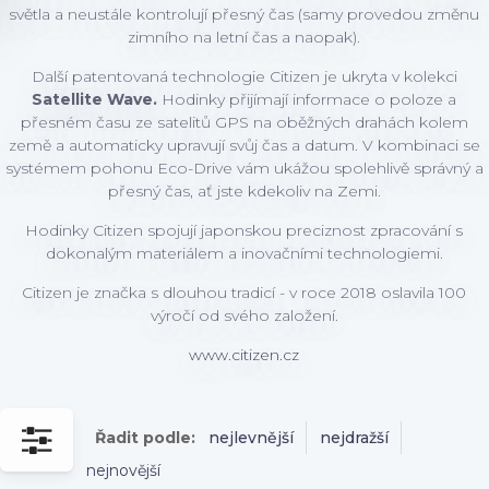
světla a neustále kontrolují přesný čas (samy provedou změnu
zimního na letní čas a naopak).
Další patentovaná technologie Citizen je ukryta v kolekci
Satellite Wave.
Hodinky přijímají informace o poloze a
přesném času ze satelitů GPS na oběžných drahách kolem
země a automaticky upravují svůj čas a datum. V kombinaci se
systémem pohonu Eco-Drive vám ukážou spolehlivě správný a
přesný čas, ať jste kdekoliv na Zemi.
Hodinky Citizen spojují japonskou preciznost zpracování s
dokonalým materiálem a inovačními technologiemi.
Citizen je značka s dlouhou tradicí - v roce 2018 oslavila 100
výročí od svého založení.
www.citizen.cz
Řadit podle:
nejlevnější
nejdražší
nejnovější