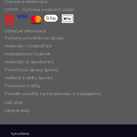
Vrácení a reklamace
GDPR - Ochrana osobních údajů
Užitečné informace
Pohony a hodinkové strojky
Materiály v hodinářství
Vodotěsnost hodinek
Materiály ve šperkařství
Povrchové úpravy šperků
Velikost a délky šperků
Puncovní značky
Pravidla soutěže na Facebooku a Instagramu
Váš účet
Objednávky
Vytvořeno